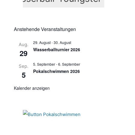
n
n
a
c
Anstehende Veranstaltungen
h
29. August
-
30. August
Aug.
:
Wasserballturnier 2026
29
5. September
-
6. September
Sep.
Pokalschwimmen 2026
5
Kalender anzeigen