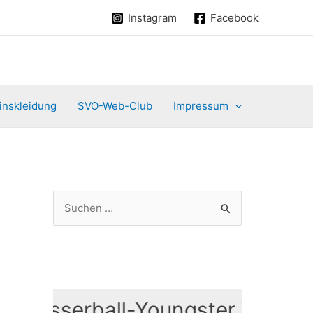
Instagram
Facebook
inskleidung
SVO-Web-Club
Impressum
S
u
c
h
e
Wasserball-Youngster Training 