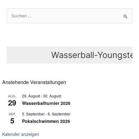
S
u
c
h
e
Wasserball-Youngster Tr
n
n
a
Anstehende Veranstaltungen
c
h
29. August
-
30. August
AUG.
29
:
Wasserballturnier 2026
5. September
-
6. September
SEP.
5
Pokalschwimmen 2026
Kalender anzeigen