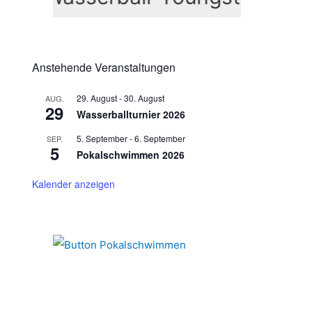
n
n
a
c
Anstehende Veranstaltungen
h
29. August
-
30. August
AUG.
:
29
Wasserballturnier 2026
5. September
-
6. September
SEP.
5
Pokalschwimmen 2026
Kalender anzeigen