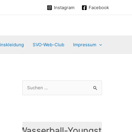
Instagram
Facebook
inskleidung
SVO-Web-Club
Impressum
S
u
c
h
e
Wasserball-Youngster Traini