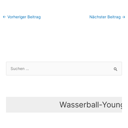
←
Vorheriger Beitrag
Nächster Beitrag
→
S
u
c
h
e
Wasserball-Youngst
n
n
a