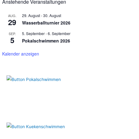
Anstehende Veranstaltungen
c
h
29. August
-
30. August
AUG.
29
:
Wasserballturnier 2026
5. September
-
6. September
SEP.
5
Pokalschwimmen 2026
Kalender anzeigen