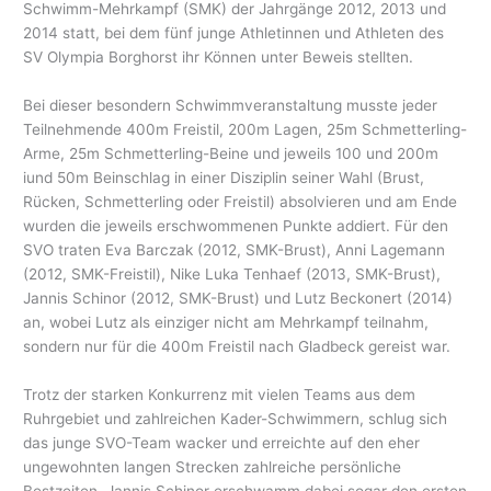
Schwimm-Mehrkampf (SMK) der Jahrgänge 2012, 2013 und
2014 statt, bei dem fünf junge Athletinnen und Athleten des
SV Olympia Borghorst ihr Können unter Beweis stellten.
Bei dieser besondern Schwimmveranstaltung musste jeder
Teilnehmende 400m Freistil, 200m Lagen, 25m Schmetterling-
Arme, 25m Schmetterling-Beine und jeweils 100 und 200m
iund 50m Beinschlag in einer Disziplin seiner Wahl (Brust,
Rücken, Schmetterling oder Freistil) absolvieren und am Ende
wurden die jeweils erschwommenen Punkte addiert. Für den
SVO traten Eva Barczak (2012, SMK-Brust), Anni Lagemann
(2012, SMK-Freistil), Nike Luka Tenhaef (2013, SMK-Brust),
Jannis Schinor (2012, SMK-Brust) und Lutz Beckonert (2014)
an, wobei Lutz als einziger nicht am Mehrkampf teilnahm,
sondern nur für die 400m Freistil nach Gladbeck gereist war.
Trotz der starken Konkurrenz mit vielen Teams aus dem
Ruhrgebiet und zahlreichen Kader-Schwimmern, schlug sich
das junge SVO-Team wacker und erreichte auf den eher
ungewohnten langen Strecken zahlreiche persönliche
Bestzeiten. Jannis Schinor erschwamm dabei sogar den ersten