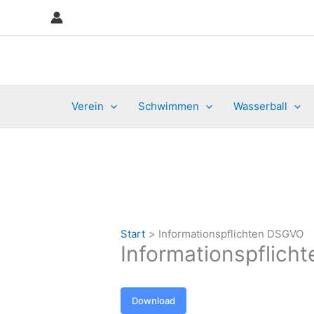
Zum
Inhalt
springen
Verein
Schwimmen
Wasserball
Start
Informationspflichten DSGVO
Informationspflic
Download