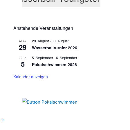
n
n
a
c
Anstehende Veranstaltungen
h
29. August
-
30. August
AUG.
:
29
Wasserballturnier 2026
5. September
-
6. September
SEP.
5
Pokalschwimmen 2026
Kalender anzeigen
→