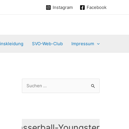
Instagram
Facebook
inskleidung
SVO-Web-Club
Impressum
S
u
c
h
e
Wasserball-Youngster Training