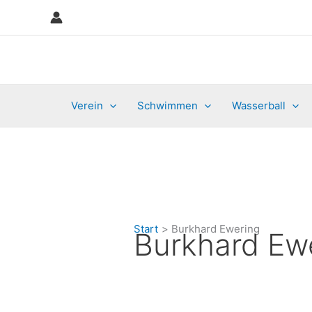
Zum
Suchen
Inhalt
nach:
springen
Verein
Schwimmen
Wasserball
Start
Burkhard Ewering
Burkhard Ew