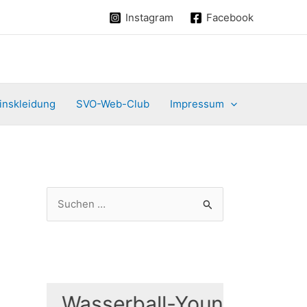
Instagram
Facebook
inskleidung
SVO-Web-Club
Impressum
S
u
c
h
e
Wasserball-Youngster Train