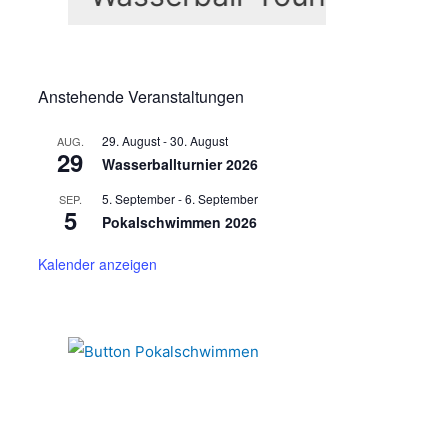
n
n
a
c
Anstehende Veranstaltungen
h
29. August
-
30. August
AUG.
:
29
Wasserballturnier 2026
5. September
-
6. September
SEP.
5
Pokalschwimmen 2026
Kalender anzeigen